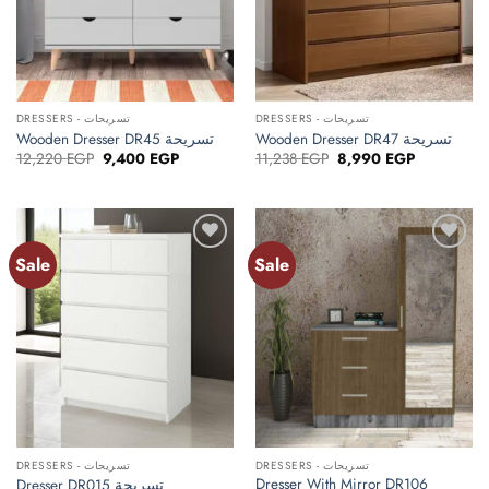
DRESSERS - تسريحات
DRESSERS - تسريحات
Wooden Dresser DR47 تسريحة
Wooden Dresser DR45 تسريحة
Original
Current
Original
Current
12,220
EGP
9,400
EGP
11,238
EGP
8,990
EGP
price
price
price
price
was:
is:
was:
is:
12,220 EGP.
9,400 EGP.
11,238 EGP.
8,990 EGP.
Sale
Sale
Add to
Add to
wishlist
wishlist
DRESSERS - تسريحات
DRESSERS - تسريحات
Dresser With Mirror DR106
Dresser DR015 تسريحة