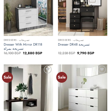
DRESSERS - تسريحات
DRESSERS - تسريحات
Dresser With Mirror DR118
Dresser DR48 تسريحة
تسريحة بمراة
Original
Current
Original
Current
16,100
EGP
12,880
EGP
12,238
EGP
9,790
EGP
price
price
price
price
was:
is:
was:
is:
16,100 EGP.
12,880 EGP.
12,238 EGP.
9,790 EGP.
Sale
Sale
Add to
Add to
wishlist
wishlist