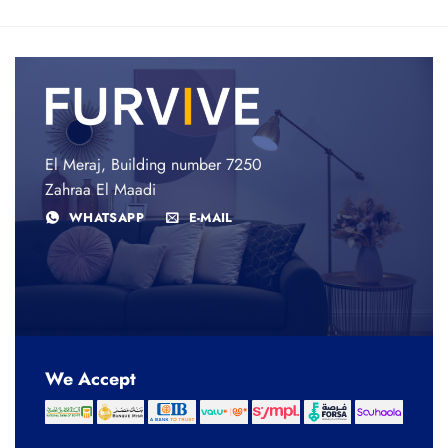
was:
is:
5,500 EGP.
4,400 EGP.
El Meraj, Building number 7250
Zahraa El Maadi
WHATSAPP
E-MAIL
We Accept