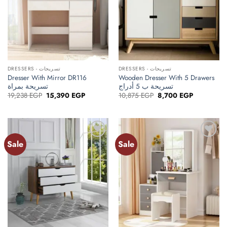
DRESSERS - تسريحات
DRESSERS - تسريحات
Dresser With Mirror DR116
Wooden Dresser With 5 Drawers
تسريحة ب 5 أدراج
تسريحة بمراة
Original
Current
Original
Current
19,238
EGP
15,390
EGP
10,875
EGP
8,700
EGP
price
price
price
price
was:
is:
was:
is:
19,238 EGP.
15,390 EGP.
10,875 EGP.
8,700 EGP.
Sale
Sale
Add to
Add to
wishlist
wishlist