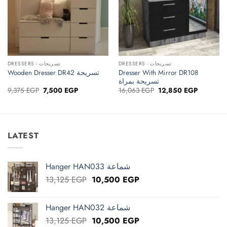
DRESSERS - تسريحات
DRESSERS - تسريحات
Dresser With Mirror DR108
Wooden Dresser DR42 تسريحة
تسريحة بمراة
Original
Current
Original
Current
9,375
EGP
7,500
EGP
16,063
EGP
12,850
EGP
price
price
price
price
was:
is:
was:
is:
9,375 EGP.
7,500 EGP.
16,063 EGP.
12,850 E
LATEST
Hanger HAN033 شماعة
Original
Current
13,125
EGP
10,500
EGP
price
price
was:
is:
Hanger HAN032 شماعة
13,125 EGP.
10,500 EGP.
Original
Current
13,125
EGP
10,500
EGP