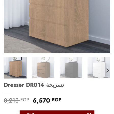
Dresser DR014 تسريحة
Original
Current
8,213
6,570
EGP
EGP
price
price
was:
is: