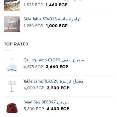
1,488 EGP.
1,190 EGP.
Original
Current
1,825
EGP
1,460
EGP
price
price
was:
is:
Side Table STA035 ترابيزة جانبية
1,825 EGP.
1,460 EGP.
Original
Current
1,250
EGP
1,000
EGP
price
price
was:
is:
1,250 EGP.
1,000 EGP.
TOP RATED
Ceiling Lamp CL090 مصباح سقف
Original
Current
4,575
EGP
3,660
EGP
price
price
was:
is:
Table Lamp TLA020 مصباح ترابيزة
4,575 EGP.
3,660 EGP.
Original
Current
4,000
EGP
3,200
EGP
price
price
was:
is:
Bean Bag BEB027 بين باج
4,000 EGP.
3,200 EGP.
Original
Current
5,500
EGP
4,400
EGP
price
price