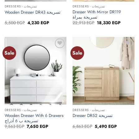
DRESSERS - تسريحات
DRESSERS - تسريحات
Dresser With Mirror DR119
Wooden Dresser DR43 تسريحة
تسريحة بمراة
Original
Current
Original
Current
5,500
EGP
4,230
EGP
22,913
EGP
18,330
EGP
price
price
price
price
was:
is:
was:
is:
5,500 EGP.
4,230 EGP.
22,913 EGP.
18,330 EG
Sale
Sale
Add to
Add to
wishlist
wishlist
DRESSERS - تسريحات
DRESSERS - تسريحات
Wooden Dresser With 6 Drawers
Dresser DR52 تسريحة
تسريحة ب 6 أدراج
Original
Current
Original
Current
9,563
EGP
7,650
EGP
6,863
EGP
5,490
EGP
price
price
price
price
was:
is:
was:
is:
9,563 EGP.
7,650 EGP.
6,863 EGP.
5,490 EGP.