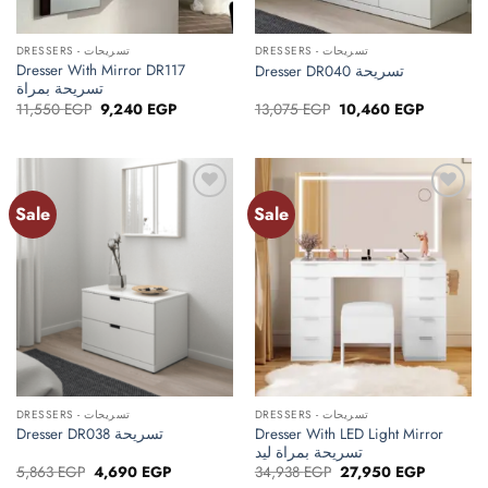
DRESSERS - تسريحات
DRESSERS - تسريحات
Dresser With Mirror DR117
Dresser DR040 تسريحة
تسريحة بمراة
Original
Current
Original
Current
11,550
EGP
9,240
EGP
13,075
EGP
10,460
EGP
price
price
price
price
was:
is:
was:
is:
11,550 EGP.
9,240 EGP.
13,075 EGP.
10,460 E
Sale
Sale
Add to
Add to
wishlist
wishlist
DRESSERS - تسريحات
DRESSERS - تسريحات
Dresser With LED Light Mirror
Dresser DR038 تسريحة
تسريحة بمراة ليد
Original
Current
Original
Current
5,863
EGP
4,690
EGP
34,938
EGP
27,950
EGP
price
price
price
price