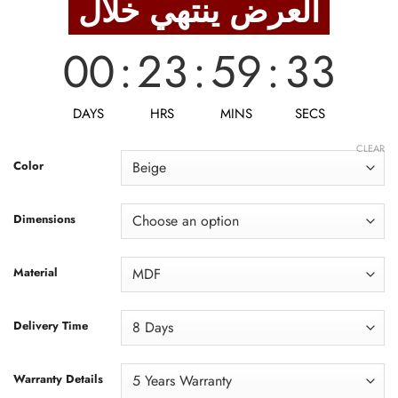
العرض ينتهي خلال
8,213 EGP.
6,570 EGP.
00
:
23
:
59
:
31
DAYS
HRS
MINS
SECS
CLEAR
Color
Dimensions
Material
Delivery Time
Warranty Details