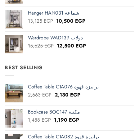
price
price
was:
is:
Hanger HAN031 شماعة
13,125 EGP.
10,500 EGP.
Original
Current
13,125
EGP
10,500
EGP
price
price
was:
is:
Wardrobe WAD139 دولاب
13,125 EGP.
10,500 EGP.
Original
Current
15,625
EGP
12,500
EGP
price
price
was:
is:
15,625 EGP.
12,500 EGP.
BEST SELLING
Coffee Table CTA076 ترابيزة قهوة
Original
Current
2,663
EGP
2,130
EGP
price
price
was:
is:
Bookcase BOC147 مكتبة
2,663 EGP.
2,130 EGP.
Original
Current
1,488
EGP
1,190
EGP
price
price
was:
is:
Coffee Table CTA082 ترابيزة قهوة