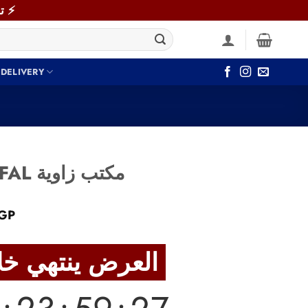
⚡ توصيل سريع خلال 48 ساعة داخل القاهرة والجيزة! اطلب دلوقتي ⚡
 DELIVERY
Corner Desk RAFAL مكتب زاوية
Current
GP
price
is:
العرض ينتهي خلال
GP.
3,990 EGP.