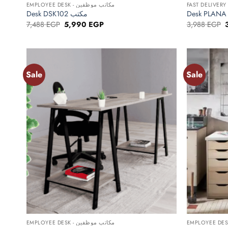
EMPLOYEE DESK - مكاتب موظفين
Desk DSK102 مكتب
Original
Current
O
7,488
EGP
5,990
EGP
3,988
EGP
price
price
p
was:
is:
w
7,488 EGP.
5,990 EGP.
Sale
Sale
Add to
wishlist
+
+
EMPLOYEE DESK - مكاتب موظفين