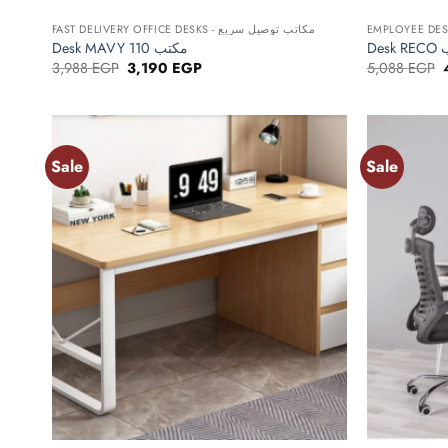
FAST DELIVERY OFFICE DESKS - مكاتب توصيل سريع
De
Desk MAVY 110 مكتب
Original
Current
3,988
EGP
3,190
EGP
5,088
EGP
price
price
was:
is:
3,988 EGP.
3,190 EGP.
Sale
Sale
Add to
wishlist
+
+