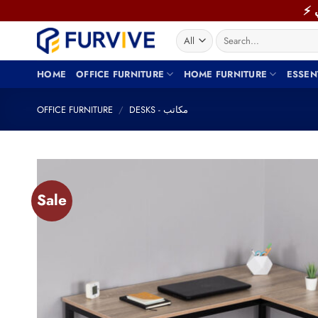
Skip
to
Search
content
for:
HOME
OFFICE FURNITURE
HOME FURNITURE
ESSEN
OFFICE FURNITURE
/
DESKS - مكاتب
Sale