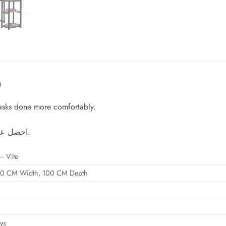
)
 tasks done more comfortably.
احصل على مكتب أنيق وعملي، يساعدك على إنجاز مهامك براحة أكثر.
– Vite
20 CM Width, 100 CM Depth
ays