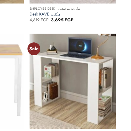
EMPLOYEE DESK - مكاتب موظفين
Desk KAVE مكتب
Original
Current
4,619
EGP
3,695
EGP
price
price
was:
is:
P.
4,619 EGP.
3,695 EGP.
Sale
Add to
Add to
wishlist
wishlist
+