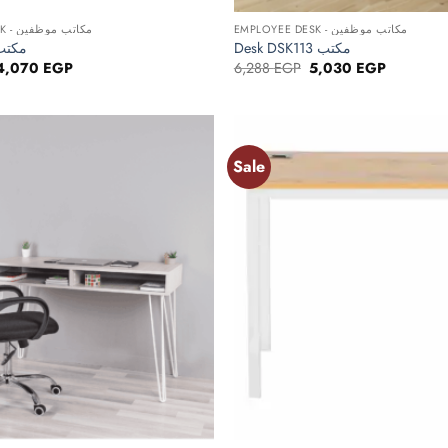
EMPLOYEE DESK - مكاتب موظفين
EMPLOYEE DESK - مكاتب موظفين
Desk DSK113 مكتب
sk RECO مكتب
Original
Current
Original
Current
4,070
EGP
6,288
EGP
5,030
EGP
price
price
price
price
was:
is:
was:
is:
5,088 EGP.
4,070 EGP.
6,288 EGP.
5,030 EG
Sale
Add to
wishlist
+