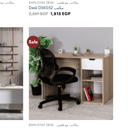
EMPLOYEE DESK - مكاتب موظفين
ESKS - مكاتب توصيل سريع
Desk DSK052 مكتب
Original
Current
2,269
EGP
1,815
EGP
price
price
was:
is:
P.
2,269 EGP.
1,815 EGP.
Sale
Add to
Add to
wishlist
wishlist
+
EMPLOYEE DESK - مكاتب موظفين