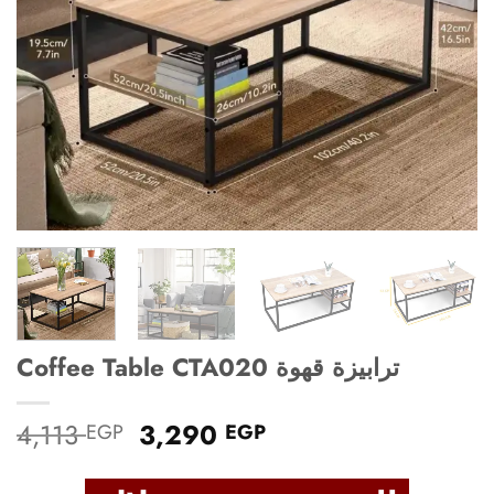
Coffee Table CTA020 ترابيزة قهوة
Original
Current
4,113
3,290
EGP
EGP
price
price
was:
is: