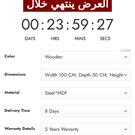
العرض ينتهي خلال
4,113 EGP.
3,290 EGP.
00
:
23
:
59
:
25
DAYS
HRS
MINS
SECS
CLEAR
Color
Dimensions
Material
Delivery Time
Warranty Details