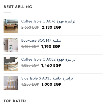
15,625 EGP.
12,500 EGP.
BEST SELLING
Coffee Table CTA076 ترابيزة قهوة
Original
Current
2,663
EGP
2,130
EGP
price
price
was:
is:
Bookcase BOC147 مكتبة
2,663 EGP.
2,130 EGP.
Original
Current
1,488
EGP
1,190
EGP
price
price
was:
is:
Coffee Table CTA082 ترابيزة قهوة
1,488 EGP.
1,190 EGP.
Original
Current
1,825
EGP
1,460
EGP
price
price
was:
is:
Side Table STA035 ترابيزة جانبية
1,825 EGP.
1,460 EGP.
Original
Current
1,250
EGP
1,000
EGP
price
price
was:
is:
1,250 EGP.
1,000 EGP.
TOP RATED