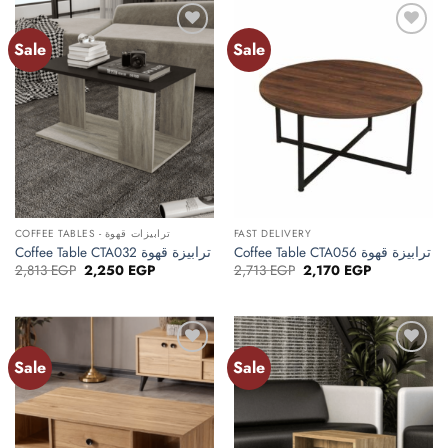
Sale
Sale
Add to
Add to
wishlist
wishlist
COFFEE TABLES - ترابيزات قهوة
FAST DELIVERY
Coffee Table CTA056 ترابيزة قهوة
Coffee Table CTA032 ترابيزة قهوة
Original
Current
Original
Current
2,813
EGP
2,250
EGP
2,713
EGP
2,170
EGP
price
price
price
price
was:
is:
was:
is:
2,813 EGP.
2,250 EGP.
2,713 EGP.
2,170 EGP.
Sale
Sale
Add to
Add to
wishlist
wishlist