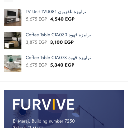
TV Unit TVU081 ترابيزة تلفزيون
Original
Current
5,675
EGP
4,540
EGP
price
price
was:
is:
Coffee Table CTA033 ترابيزة قهوة
5,675 EGP.
4,540 EGP.
Original
Current
3,875
EGP
3,100
EGP
price
price
was:
is:
Coffee Table CTA078 ترابيزة قهوة
3,875 EGP.
3,100 EGP.
Original
Current
6,675
EGP
5,340
EGP
price
price
was:
is:
6,675 EGP.
5,340 EGP.
El Meraj, Building number 7250