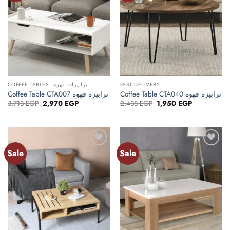
COFFEE TABLES - ترابيزات قهوة
FAST DELIVERY
Coffee Table CTA040 ترابيزة قهوة
Coffee Table CTA007 ترابيزة قهوة
Original
Current
Original
Current
3,713
EGP
2,970
EGP
2,438
EGP
1,950
EGP
price
price
price
price
was:
is:
was:
is:
3,713 EGP.
2,970 EGP.
2,438 EGP.
1,950 EGP.
Sale
Sale
Add to
Add to
wishlist
wishlist