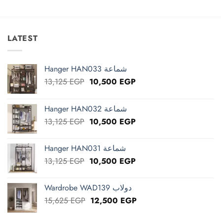
price
price
price
price
was:
is:
was:
is:
3,763 EGP.
3,010 EGP.
2,663 EGP.
2,130 EGP.
LATEST
Hanger HAN033 شماعة
Original
Current
13,125
EGP
10,500
EGP
price
price
was:
is:
Hanger HAN032 شماعة
13,125 EGP.
10,500 EGP.
Original
Current
13,125
EGP
10,500
EGP
price
price
was:
is:
Hanger HAN031 شماعة
13,125 EGP.
10,500 EGP.
Original
Current
13,125
EGP
10,500
EGP
price
price
was:
is:
Wardrobe WAD139 دولاب
13,125 EGP.
10,500 EGP.
Original
Current
15,625
EGP
12,500
EGP
price
price
was:
is: