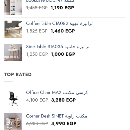
Bookcase BOC147 مكتبة
2,663 EGP.
2,130 EGP.
Original
Current
1,488
EGP
1,190
EGP
price
price
was:
is:
Coffee Table CTA082 ترابيزة قهوة
1,488 EGP.
1,190 EGP.
Original
Current
1,825
EGP
1,460
EGP
price
price
was:
is:
Side Table STA035 ترابيزة جانبية
1,825 EGP.
1,460 EGP.
Original
Current
1,250
EGP
1,000
EGP
price
price
was:
is:
1,250 EGP.
1,000 EGP.
TOP RATED
Office Chair MAX كرسي مكتب
Original
Current
4,100
EGP
3,280
EGP
price
price
was:
is:
Corner Desk SINET مكتب زاوية
4,100 EGP.
3,280 EGP.
Original
Current
6,238
EGP
4,990
EGP
price
price