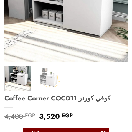
Coffee Corner COC011 كوفي كورنر
Original
Current
4,400
3,520
EGP
EGP
price
price
was:
is: