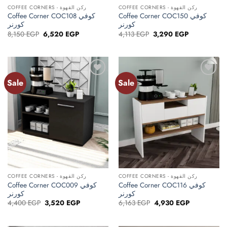
COFFEE CORNERS - ركن القهوة
COFFEE CORNERS - ركن القهوة
Coffee Corner COC150 كوفي
Coffee Corner COC108 كوفي
كورنر
كورنر
Original
Current
Original
Current
8,150
EGP
6,520
EGP
4,113
EGP
3,290
EGP
price
price
price
price
was:
is:
was:
is:
8,150 EGP.
6,520 EGP.
4,113 EGP.
3,290 EGP.
Sale
Sale
Add to
Add to
wishlist
wishlist
COFFEE CORNERS - ركن القهوة
COFFEE CORNERS - ركن القهوة
Coffee Corner COC116 كوفي
Coffee Corner COC009 كوفي
كورنر
كورنر
Original
Current
Original
Current
4,400
EGP
3,520
EGP
6,163
EGP
4,930
EGP
price
price
price
price
was:
is:
was:
is:
4,400 EGP.
3,520 EGP.
6,163 EGP.
4,930 EGP.