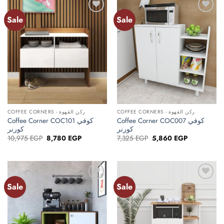
Sale
Sale
Add to
Add to
wishlist
wishlist
COFFEE CORNERS - ركن القهوة
COFFEE CORNERS - ركن القهوة
Coffee Corner COC007 كوفي
Coffee Corner COC101 كوفي
كورنر
كورنر
Original
Current
Original
Current
10,975
EGP
8,780
EGP
7,325
EGP
5,860
EGP
price
price
price
price
was:
is:
was:
is:
10,975 EGP.
8,780 EGP.
7,325 EGP.
5,860 EGP.
Sale
Sale
Add to
Add to
wishlist
wishlist