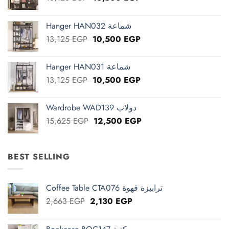
price
price
was:
is:
Hanger HAN032 شماعة
13,125 EGP.
10,500 EGP.
Original
Current
13,125
EGP
10,500
EGP
price
price
was:
is:
Hanger HAN031 شماعة
13,125 EGP.
10,500 EGP.
Original
Current
13,125
EGP
10,500
EGP
price
price
was:
is:
Wardrobe WAD139 دولاب
13,125 EGP.
10,500 EGP.
Original
Current
15,625
EGP
12,500
EGP
price
price
was:
is:
15,625 EGP.
12,500 EGP.
BEST SELLING
Coffee Table CTA076 ترابيزة قهوة
Original
Current
2,663
EGP
2,130
EGP
price
price
was:
is: