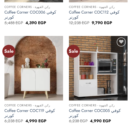
COFFEE CORNERS - ركن القهوة
COFFEE CORNERS - ركن القهوة
Coffee Corner COC112 كوفي
Coffee Corner COC006 كوفي
كورنر
كورنر
Original
Current
Original
Current
5,488
EGP
4,390
EGP
12,238
EGP
9,790
EGP
price
price
price
price
was:
is:
was:
is:
5,488 EGP.
4,390 EGP.
12,238 EGP.
9,790 EGP.
Sale
Sale
Add to
Add to
wishlist
wishlist
COFFEE CORNERS - ركن القهوة
COFFEE CORNERS - ركن القهوة
Coffee Corner COC005 كوفي
Coffee Corner COC119 كوفي
كورنر
كورنر
Original
Current
Original
Current
6,238
EGP
4,990
EGP
6,238
EGP
4,990
EGP
price
price
price
price
was:
is:
was:
is: