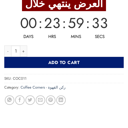
العرض ينتهي خلال
4,400 EGP.
3,520 EGP.
00
:
23
:
59
:
31
DAYS
HRS
MINS
SECS
Coffee Corner COC011 كوفي كورنر quantity
ADD TO CART
SKU:
COC011
Category:
Coffee Corners - ركن القهوة