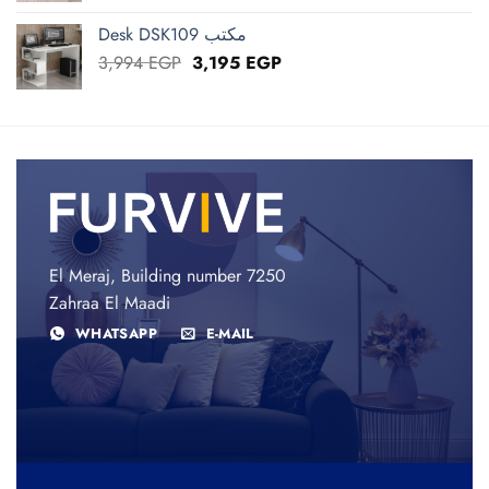
was:
is:
Desk DSK109 مكتب
6,238 EGP.
4,990 EGP.
Original
Current
3,994
EGP
3,195
EGP
price
price
was:
is:
3,994 EGP.
3,195 EGP.
El Meraj, Building number 7250
Zahraa El Maadi
WHATSAPP
E-MAIL