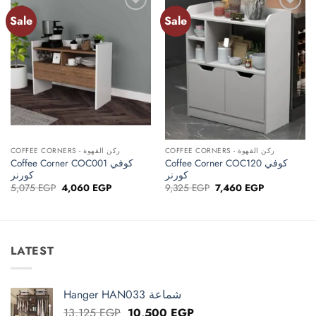
Sale
Sale
Add to
Add to
wishlist
wishlist
COFFEE CORNERS - ركن القهوة
COFFEE CORNERS - ركن القهوة
Coffee Corner COC120 كوفي
Coffee Corner COC001 كوفي
كورنر
كورنر
Original
Current
Original
Current
5,075
EGP
4,060
EGP
9,325
EGP
7,460
EGP
price
price
price
price
was:
is:
was:
is:
5,075 EGP.
4,060 EGP.
9,325 EGP.
7,460 EGP.
LATEST
Hanger HAN033 شماعة
Original
Current
13,125
EGP
10,500
EGP