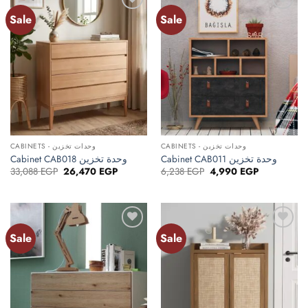
Sale
Sale
Add to
Add to
wishlist
wishlist
CABINETS - وحدات تخزين
CABINETS - وحدات تخزين
Cabinet CAB018 وحدة تخزين
Cabinet CAB011 وحدة تخزين
Original
Current
Original
Current
33,088
EGP
26,470
EGP
6,238
EGP
4,990
EGP
price
price
price
price
was:
is:
was:
is:
33,088 EGP.
26,470 EGP.
6,238 EGP.
4,990 EGP.
Sale
Sale
Add to
Add to
wishlist
wishlist