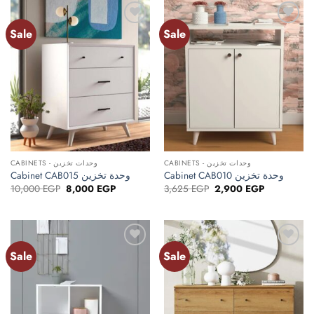
Sale
Sale
Add to
Add to
wishlist
wishlist
CABINETS - وحدات تخزين
CABINETS - وحدات تخزين
Cabinet CAB015 وحدة تخزين
Cabinet CAB010 وحدة تخزين
Original
Current
Original
Current
10,000
EGP
8,000
EGP
3,625
EGP
2,900
EGP
price
price
price
price
was:
is:
was:
is:
10,000 EGP.
8,000 EGP.
3,625 EGP.
2,900 EGP.
Sale
Sale
Add to
Add to
wishlist
wishlist