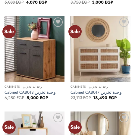
Original
Current
Original
Current
5,088
EGP
4,070
EGP
3,750
EGP
3,000
EGP
price
price
price
price
was:
is:
was:
is:
5,088 EGP.
4,070 EGP.
3,750 EGP.
3,000 EGP.
Sale
Sale
Add to
Add to
wishlist
wishlist
CABINETS - وحدات تخزين
CABINETS - وحدات تخزين
Cabinet CAB013 وحدة تخزين
Cabinet CAB017 وحدة تخزين
Original
Current
Original
Current
6,250
EGP
5,000
EGP
23,113
EGP
18,490
EGP
price
price
price
price
was:
is:
was:
is:
6,250 EGP.
5,000 EGP.
23,113 EGP.
18,490 EG
Sale
Sale
Add to
Add to
wishlist
wishlist