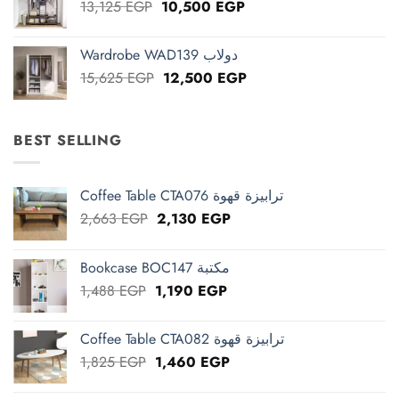
Original
Current
13,125
EGP
10,500
EGP
price
price
was:
is:
Wardrobe WAD139 دولاب
13,125 EGP.
10,500 EGP.
Original
Current
15,625
EGP
12,500
EGP
price
price
was:
is:
15,625 EGP.
12,500 EGP.
BEST SELLING
Coffee Table CTA076 ترابيزة قهوة
Original
Current
2,663
EGP
2,130
EGP
price
price
was:
is:
Bookcase BOC147 مكتبة
2,663 EGP.
2,130 EGP.
Original
Current
1,488
EGP
1,190
EGP
price
price
was:
is:
Coffee Table CTA082 ترابيزة قهوة
1,488 EGP.
1,190 EGP.
Original
Current
1,825
EGP
1,460
EGP
price
price
was:
is: