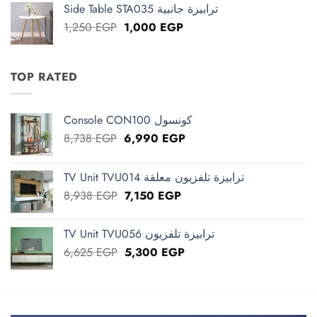
Side Table STA035 ترابيزة جانبية
1,825 EGP.
1,460 EGP.
Original
Current
1,250
EGP
1,000
EGP
price
price
was:
is:
1,250 EGP.
1,000 EGP.
TOP RATED
Console CON100 كونسول
Original
Current
8,738
EGP
6,990
EGP
price
price
was:
is:
TV Unit TVU014 ترابيزة تلفزيون معلقة
8,738 EGP.
6,990 EGP.
Original
Current
8,938
EGP
7,150
EGP
price
price
was:
is:
TV Unit TVU056 ترابيزة تلفزيون
8,938 EGP.
7,150 EGP.
Original
Current
6,625
EGP
5,300
EGP
price
price
was:
is:
6,625 EGP.
5,300 EGP.