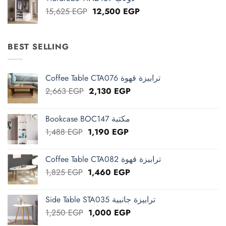
13,125 EGP.
10,500 EGP.
Original
Current
15,625
EGP
12,500
EGP
price
price
was:
is:
15,625 EGP.
12,500 EGP.
BEST SELLING
Coffee Table CTA076 ترابيزة قهوة
Original
Current
2,663
EGP
2,130
EGP
price
price
was:
is:
Bookcase BOC147 مكتبة
2,663 EGP.
2,130 EGP.
Original
Current
1,488
EGP
1,190
EGP
price
price
was:
is:
Coffee Table CTA082 ترابيزة قهوة
1,488 EGP.
1,190 EGP.
Original
Current
1,825
EGP
1,460
EGP
price
price
was:
is:
Side Table STA035 ترابيزة جانبية
1,825 EGP.
1,460 EGP.
Original
Current
1,250
EGP
1,000
EGP
price
price