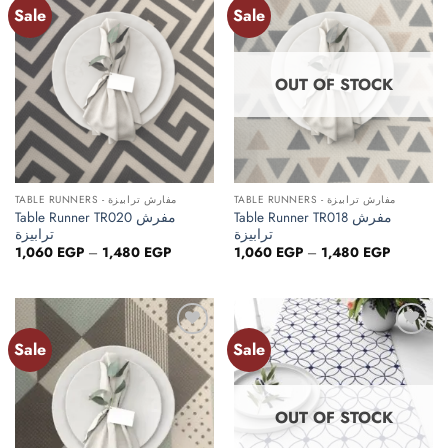
Sale
Sale
Add to
Add to
wishlist
wishlist
OUT OF STOCK
TABLE RUNNERS - مفارش ترابيزة
TABLE RUNNERS - مفارش ترابيزة
Table Runner TR018 مفرش
Table Runner TR020 مفرش
ترابيزة
ترابيزة
Price
Price
1,060
EGP
–
1,480
EGP
1,060
EGP
–
1,480
EGP
range:
range:
1,060 EGP
1,060 EG
through
through
1,480 EGP
1,480 EG
Sale
Sale
Add to
Add to
wishlist
wishlist
OUT OF STOCK