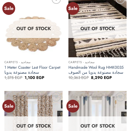
Sale
Sale
Add to
Add to
wishlist
wishlist
OUT OF STOCK
OUT OF STOCK
CARPETS - سجاجيد
CARPETS - سجاجيد
1 Meter Coaster Last Floor Carpet
Handmade Wool Rug HMK0035
سجادة مصنوعة يدويا من الصوف
سجادة مصنوعة يدويا
Original
Current
Original
Current
1,375
EGP
1,100
EGP
10,363
EGP
8,290
EGP
price
price
price
price
was:
is:
was:
is:
1,375 EGP.
1,100 EGP.
10,363 EGP.
8,290 EGP.
Sale
Sale
Add to
Add to
wishlist
wishlist
OUT OF STOCK
OUT OF STOCK