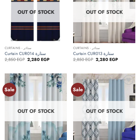
OUT OF STOCK
OUT OF STOCK
CURTAINS - ستائر
CURTAINS - ستائر
Curtain CUR013 ستارة
Curtain CUR014 ستارة
Original
Current
Original
Current
2,850
EGP
2,280
EGP
2,850
EGP
2,280
EGP
price
price
price
price
was:
is:
was:
is:
2,850 EGP.
2,280 EGP.
2,850 EGP.
2,280 EGP.
Sale
Sale
Add to
Add to
wishlist
wishlist
OUT OF STOCK
OUT OF STOCK