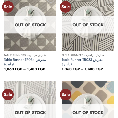
Sale
Sale
Add to
Add to
wishlist
wishlist
OUT OF STOCK
OUT OF STOCK
TABLE RUNNERS - مفارش ترابيزة
TABLE RUNNERS - مفارش ترابيزة
Table Runner TR033 مفرش
Table Runner TR034 مفرش
ترابيزة
ترابيزة
Price
Price
1,060
EGP
–
1,480
EGP
1,060
EGP
–
1,480
EGP
range:
range:
1,060 EGP
1,060 EG
through
through
1,480 EGP
1,480 EG
Sale
Sale
Add to
Add to
wishlist
wishlist
OUT OF STOCK
OUT OF STOCK