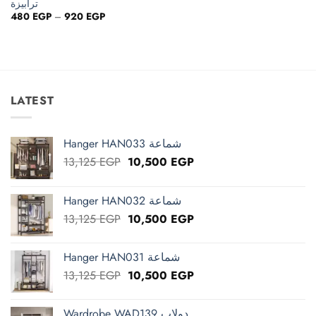
ترابيزة
Price
480
EGP
–
920
EGP
range:
480 EGP
through
920 EGP
LATEST
Hanger HAN033 شماعة
Original
Current
13,125
EGP
10,500
EGP
price
price
was:
is:
Hanger HAN032 شماعة
13,125 EGP.
10,500 EGP.
Original
Current
13,125
EGP
10,500
EGP
price
price
was:
is:
Hanger HAN031 شماعة
13,125 EGP.
10,500 EGP.
Original
Current
13,125
EGP
10,500
EGP
price
price
was:
is:
Wardrobe WAD139 دولاب